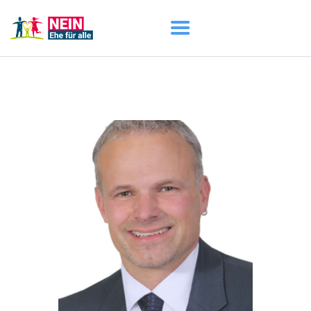
START
AKTUELL
DARUM GEHT ES
ÜBER UNS
DOWNLOADS