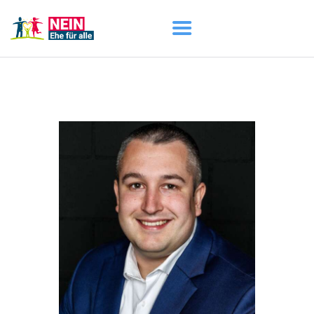
START
AKTUELL
DARUM GEHT ES
ÜBER UNS
DOWNLOADS