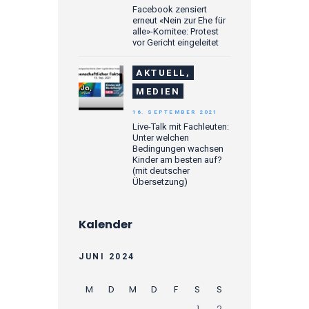
Facebook zensiert
erneut «Nein zur Ehe für
alle»-Komitee: Protest
vor Gericht eingeleitet
AKTUELL,
MEDIEN
16. SEPTEMBER 2021
Live-Talk mit Fachleuten:
Unter welchen
Bedingungen wachsen
Kinder am besten auf?
(mit deutscher
Übersetzung)
Kalender
JUNI 2024
M
D
M
D
F
S
S
1
2