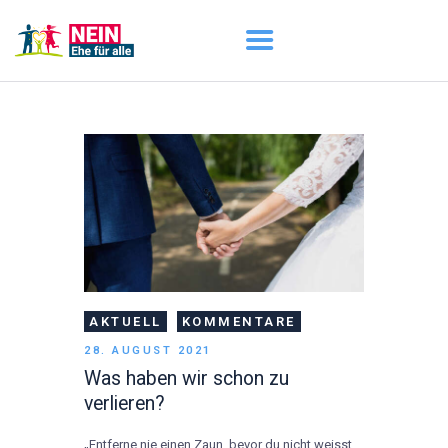
START
AKTUELL
DARUM GEHT ES
ÜBER UNS
DOWNLOADS
AKTUELL
KOMMENTARE
28. AUGUST 2021
Was haben wir schon zu
verlieren?
„Entferne nie einen Zaun, bevor du nicht weisst,