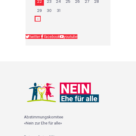
22
23
24
25
26
27
28
29
30
31
twitter
facebook
youtube
Abstimmungskomitee
«Nein zur Ehe für alle»