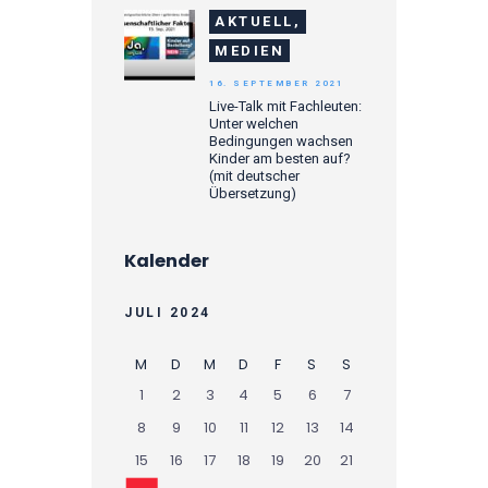
AKTUELL,
MEDIEN
16. SEPTEMBER 2021
Live-Talk mit Fachleuten:
Unter welchen
Bedingungen wachsen
Kinder am besten auf?
(mit deutscher
Übersetzung)
Kalender
JULI 2024
M
D
M
D
F
S
S
1
2
3
4
5
6
7
8
9
10
11
12
13
14
15
16
17
18
19
20
21