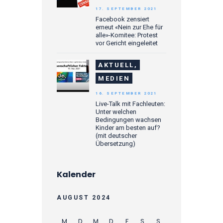
17. SEPTEMBER 2021
Facebook zensiert
erneut «Nein zur Ehe für
alle»-Komitee: Protest
vor Gericht eingeleitet
AKTUELL,
MEDIEN
16. SEPTEMBER 2021
Live-Talk mit Fachleuten:
Unter welchen
Bedingungen wachsen
Kinder am besten auf?
(mit deutscher
Übersetzung)
Kalender
AUGUST 2024
M
D
M
D
F
S
S