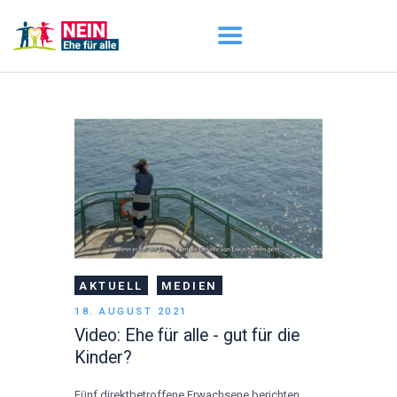
START
AKTUELL
DARUM GEHT ES
ÜBER UNS
DOWNLOADS
AKTUELL
MEDIEN
18. AUGUST 2021
Video: Ehe für alle - gut für die
Kinder?
Fünf direktbetroffene Erwachsene berichten