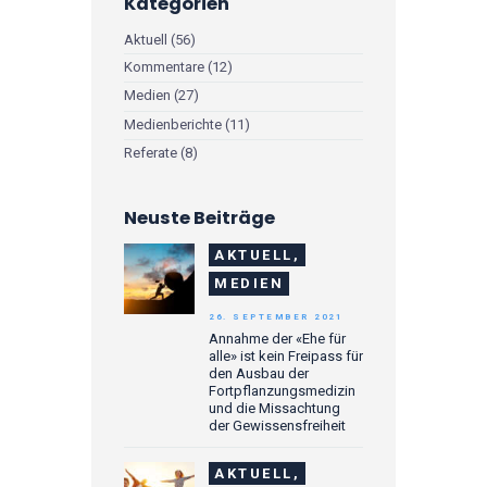
Kategorien
Aktuell
(56)
Kommentare
(12)
Medien
(27)
Medienberichte
(11)
Referate
(8)
Neuste Beiträge
AKTUELL,
MEDIEN
26. SEPTEMBER 2021
Annahme der «Ehe für
alle» ist kein Freipass für
den Ausbau der
Fortpflanzungsmedizin
und die Missachtung
der Gewissensfreiheit
AKTUELL,