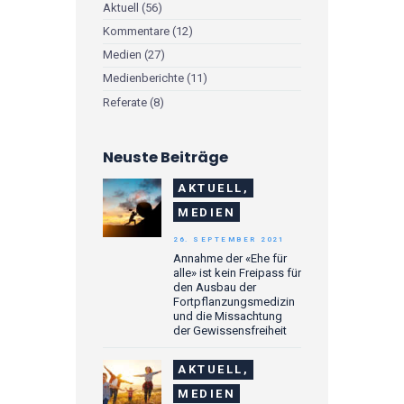
Aktuell
(56)
Kommentare
(12)
Medien
(27)
Medienberichte
(11)
Referate
(8)
Neuste Beiträge
AKTUELL,
MEDIEN
26. SEPTEMBER 2021
Annahme der «Ehe für
alle» ist kein Freipass für
den Ausbau der
Fortpflanzungsmedizin
und die Missachtung
der Gewissensfreiheit
AKTUELL,
MEDIEN