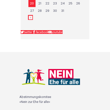
20
21
22
23
24
25
26
27
28
29
30
31
twitter
facebook
youtube
Abstimmungskomitee
«Nein zur Ehe für alle»