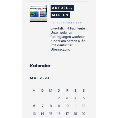
AKTUELL,
MEDIEN
16. SEPTEMBER 2021
Live-Talk mit Fachleuten:
Unter welchen
Bedingungen wachsen
Kinder am besten auf?
(mit deutscher
Übersetzung)
Kalender
MAI 2024
M
D
M
D
F
S
S
1
2
3
4
5
6
7
8
9
10
11
12
13
14
15
16
17
18
19