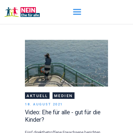
START
AKTUELL
DARUM GEHT ES
ÜBER UNS
DOWNLOADS
AKTUELL
MEDIEN
18. AUGUST 2021
Video: Ehe für alle - gut für die
Kinder?
Fünf direktbetroffene Erwachsene berichten