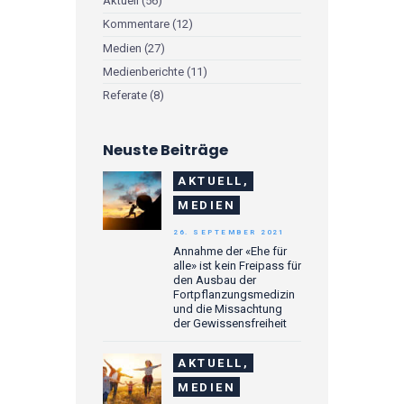
Aktuell
(56)
Kommentare
(12)
Medien
(27)
Medienberichte
(11)
Referate
(8)
Neuste Beiträge
AKTUELL,
MEDIEN
26. SEPTEMBER 2021
Annahme der «Ehe für
alle» ist kein Freipass für
den Ausbau der
Fortpflanzungsmedizin
und die Missachtung
der Gewissensfreiheit
AKTUELL,
MEDIEN