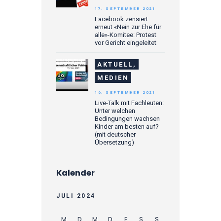
17. SEPTEMBER 2021
Facebook zensiert
erneut «Nein zur Ehe für
alle»-Komitee: Protest
vor Gericht eingeleitet
AKTUELL,
MEDIEN
16. SEPTEMBER 2021
Live-Talk mit Fachleuten:
Unter welchen
Bedingungen wachsen
Kinder am besten auf?
(mit deutscher
Übersetzung)
Kalender
JULI 2024
M
D
M
D
F
S
S