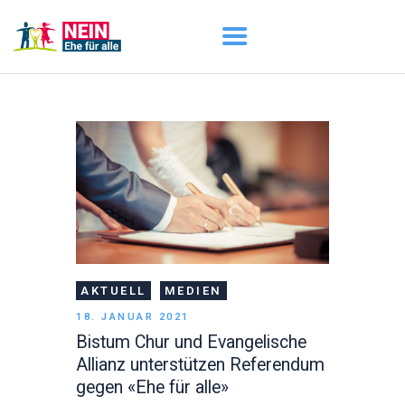
START
AKTUELL
DARUM GEHT ES
ÜBER UNS
DOWNLOADS
AKTUELL
MEDIEN
18. JANUAR 2021
Bistum Chur und Evangelische
Allianz unterstützen Referendum
gegen «Ehe für alle»