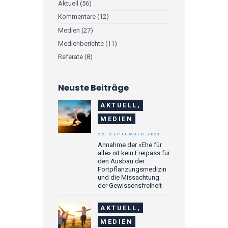
Aktuell
(56)
Kommentare
(12)
Medien
(27)
Medienberichte
(11)
Referate
(8)
Neuste Beiträge
AKTUELL,
MEDIEN
26. SEPTEMBER 2021
Annahme der «Ehe für
alle» ist kein Freipass für
den Ausbau der
Fortpflanzungsmedizin
und die Missachtung
der Gewissensfreiheit
AKTUELL,
MEDIEN