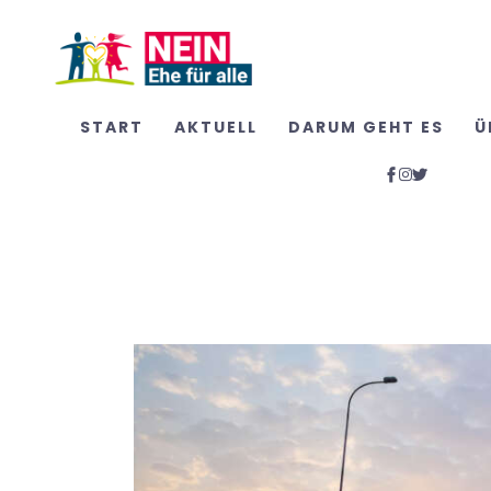
START
AKTUELL
DARUM GEHT ES
Ü