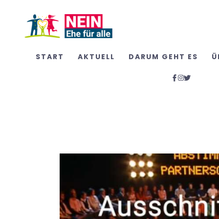
START
AKTUELL
DARUM GEHT ES
Ü