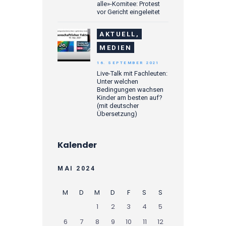
alle»-Komitee: Protest
vor Gericht eingeleitet
AKTUELL,
MEDIEN
16. SEPTEMBER 2021
Live-Talk mit Fachleuten:
Unter welchen
Bedingungen wachsen
Kinder am besten auf?
(mit deutscher
Übersetzung)
Kalender
MAI 2024
M
D
M
D
F
S
S
1
2
3
4
5
6
7
8
9
10
11
12