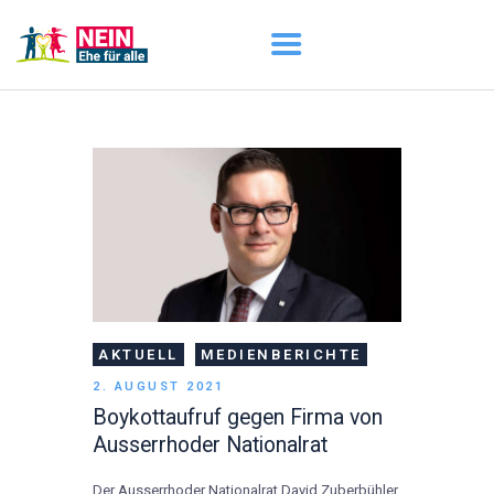
START
AKTUELL
DARUM GEHT ES
ÜBER UNS
DOWNLOADS
AKTUELL
MEDIENBERICHTE
2. AUGUST 2021
Boykottaufruf gegen Firma von
Ausserrhoder Nationalrat
Der Ausserrhoder Nationalrat David Zuberbühler