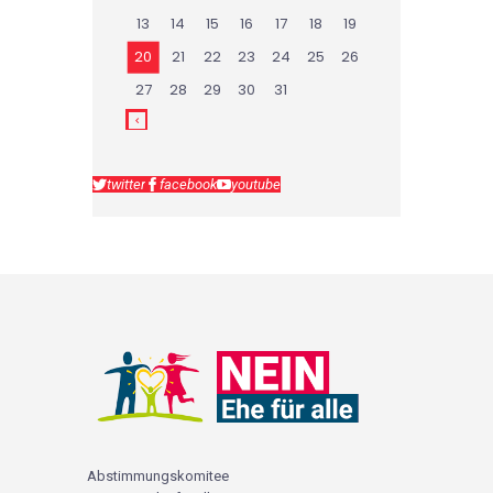
13
14
15
16
17
18
19
20
21
22
23
24
25
26
27
28
29
30
31
twitter
facebook
youtube
Abstimmungskomitee