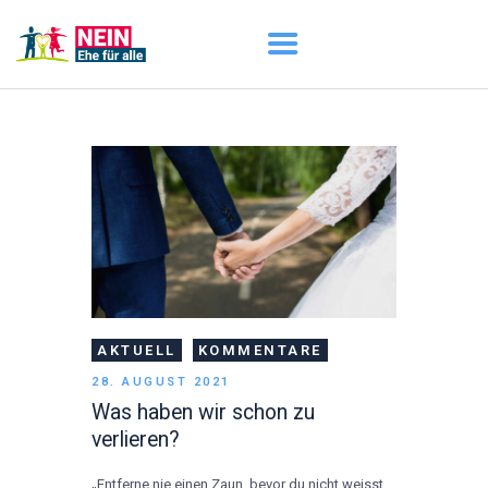
START
AKTUELL
DARUM GEHT ES
ÜBER UNS
DOWNLOADS
AKTUELL
KOMMENTARE
28. AUGUST 2021
Was haben wir schon zu
verlieren?
„Entferne nie einen Zaun, bevor du nicht weisst,