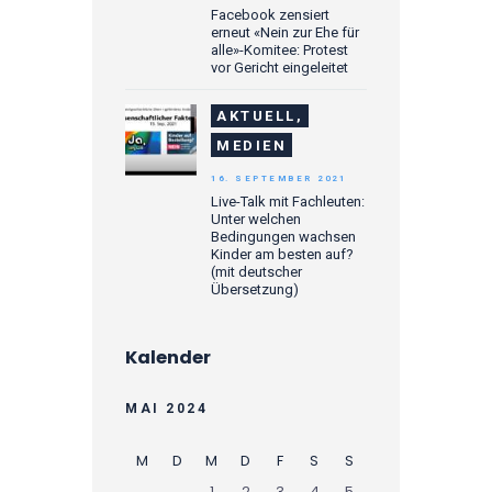
Facebook zensiert
erneut «Nein zur Ehe für
alle»-Komitee: Protest
vor Gericht eingeleitet
AKTUELL,
MEDIEN
16. SEPTEMBER 2021
Live-Talk mit Fachleuten:
Unter welchen
Bedingungen wachsen
Kinder am besten auf?
(mit deutscher
Übersetzung)
Kalender
MAI 2024
M
D
M
D
F
S
S
1
2
3
4
5