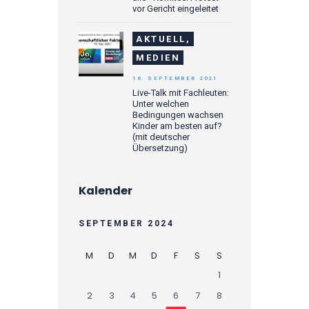
vor Gericht eingeleitet
AKTUELL,
MEDIEN
16. SEPTEMBER 2021
Live-Talk mit Fachleuten:
Unter welchen
Bedingungen wachsen
Kinder am besten auf?
(mit deutscher
Übersetzung)
Kalender
SEPTEMBER 2024
M
D
M
D
F
S
S
1
2
3
4
5
6
7
8