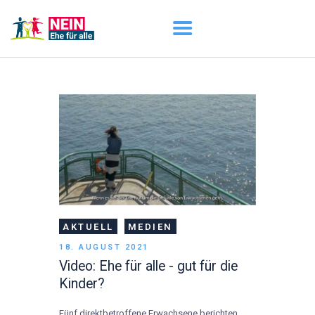
START
AKTUELL
DARUM GEHT ES
ÜBER UNS
DOWNLOADS
AKTUELL
MEDIEN
18. AUGUST 2021
Video: Ehe für alle - gut für die
Kinder?
Fünf direktbetroffene Erwachsene berichten