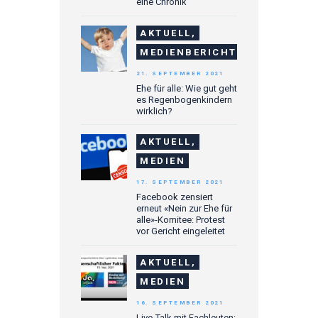
eine Chronik
AKTUELL,
MEDIENBERICHTE
21. SEPTEMBER 2021
Ehe für alle: Wie gut geht
es Regenbogenkindern
wirklich?
AKTUELL,
MEDIEN
17. SEPTEMBER 2021
Facebook zensiert
erneut «Nein zur Ehe für
alle»-Komitee: Protest
vor Gericht eingeleitet
AKTUELL,
MEDIEN
16. SEPTEMBER 2021
Live-Talk mit Fachleuten: