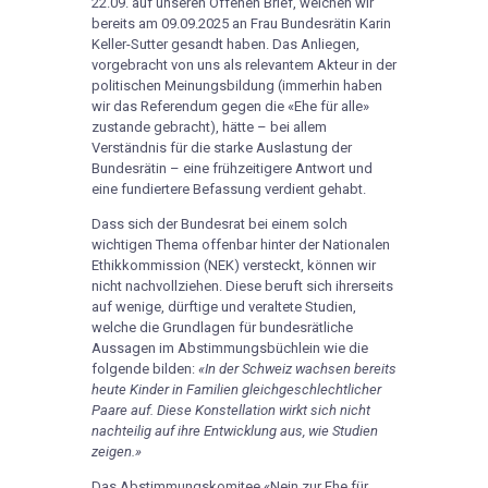
22.09. auf unseren Offenen Brief, welchen wir
bereits am 09.09.2025 an Frau Bundesrätin Karin
Keller-Sutter gesandt haben. Das Anliegen,
vorgebracht von uns als relevantem Akteur in der
politischen Meinungsbildung (immerhin haben
wir das Referendum gegen die «Ehe für alle»
zustande gebracht), hätte – bei allem
Verständnis für die starke Auslastung der
Bundesrätin – eine frühzeitigere Antwort und
eine fundiertere Befassung verdient gehabt.
Dass sich der Bundesrat bei einem solch
wichtigen Thema offenbar hinter der Nationalen
Ethikkommission (NEK) versteckt, können wir
nicht nachvollziehen. Diese beruft sich ihrerseits
auf wenige, dürftige und veraltete Studien,
welche die Grundlagen für bundesrätliche
Aussagen im Abstimmungsbüchlein wie die
folgende bilden:
«In der Schweiz wachsen bereits
heute Kinder in Familien gleichgeschlechtlicher
Paare auf. Diese Konstellation wirkt sich nicht
nachteilig auf ihre Entwicklung aus, wie Studien
zeigen.»
Das Abstimmungskomitee «Nein zur Ehe für