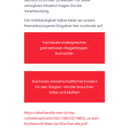
sachlich informiert zu werden. Für diese
untragbare Situation tragen Sie die
Verantwortung.
Der Vollständigkeit halber listen wir unsere
themenbezogenen Eingaben hier nochmals auf:
Fachleute widersprechen
grenzenloser «Regenbogen-
Romantik»
Nachweis wissenschaftlicher Evidenz
für den Slogan: «Kinder brauchen
Väter und Mütter!»
https://ehefueralle-nein.ch/wp-
content/uploads/2021/08/20210830_Ja-zum-
Kindeswohl-Nein-zur-Ehe-fuer-alle.pdf