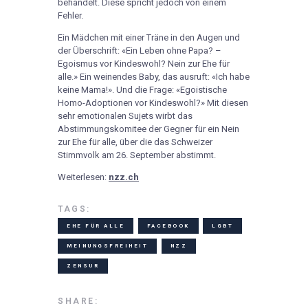
behandelt. Diese spricht jedoch von einem
Fehler.
Ein Mädchen mit einer Träne in den Augen und
der Überschrift: «Ein Leben ohne Papa? –
Egoismus vor Kindeswohl? Nein zur Ehe für
alle.» Ein weinendes Baby, das ausruft: «Ich habe
keine Mama!». Und die Frage: «Egoistische
Homo-Adoptionen vor Kindeswohl?» Mit diesen
sehr emotionalen Sujets wirbt das
Abstimmungskomitee der Gegner für ein Nein
zur Ehe für alle, über die das Schweizer
Stimmvolk am 26. September abstimmt.
Weiterlesen:
nzz.ch
TAGS:
EHE FÜR ALLE
FACEBOOK
LGBT
MEINUNGSFREIHEIT
NZZ
ZENSUR
SHARE: