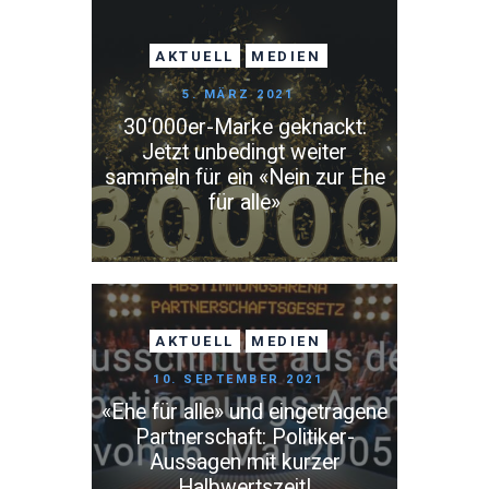
AKTUELL
MEDIEN
5. MÄRZ 2021
30‘000er-Marke geknackt:
Jetzt unbedingt weiter
sammeln für ein «Nein zur Ehe
für alle»
AKTUELL
MEDIEN
10. SEPTEMBER 2021
«Ehe für alle» und eingetragene
Partnerschaft: Politiker-
Aussagen mit kurzer
Halbwertszeit!