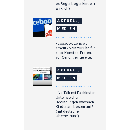
es Regenbogenkindern
wirklich?
AKTUELL,
MEDIEN
17. SEPTEMBER 2021
Facebook zensiert
erneut «Nein zur Ehe für
alle»-Komitee: Protest
vor Gericht eingeleitet
AKTUELL,
MEDIEN
16. SEPTEMBER 2021
Live-Talk mit Fachleuten:
Unter welchen
Bedingungen wachsen
Kinder am besten auf?
(mit deutscher
Übersetzung)