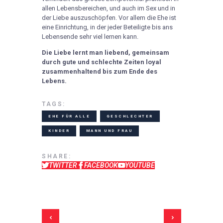
allen Lebensbereichen, und auch im Sex und in
der Liebe auszuschöpfen. Vor allem die Ehe ist
eine Einrichtung, in der jeder Beteiligte bis ans
Lebensende sehr viel lernen kann.
Die Liebe lernt man liebend, gemeinsam
durch gute und schlechte Zeiten loyal
zusammenhaltend bis zum Ende des
Lebens.
TAGS:
EHE FÜR ALLE
GESCHLECHTER
KINDER
MANN UND FRAU
SHARE:
TWITTER
FACEBOOK
YOUTUBE