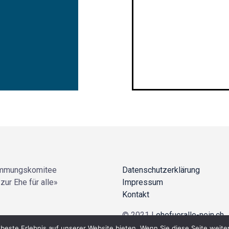
mmungskomitee
Datenschutzerklärung
zur Ehe für alle»
Impressum
Kontakt
© 2021 |
ehefueralle-nein.ch
beste Erlebnis auf unserer Website bieten. Wenn Sie diese Seite weiter