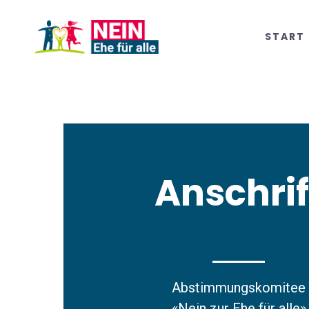
START
Anschrif
Abstimmungskomitee
«Nein zur Ehe für alle»