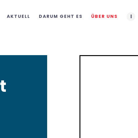
START
AKTUELL
DARUM GEHT ES
ÜBER UNS
AKTUELL
DARUM GEHT ES
ÜBER UNS
DOWNLOADS
t