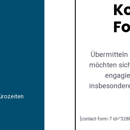
K
F
Übermitteln 
möchten sic
engagie
insbesonder
Bürozeiten
[contact-form-7 id="3288