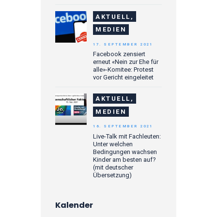
AKTUELL,
MEDIEN
17. SEPTEMBER 2021
Facebook zensiert
erneut «Nein zur Ehe für
alle»-Komitee: Protest
vor Gericht eingeleitet
AKTUELL,
MEDIEN
16. SEPTEMBER 2021
Live-Talk mit Fachleuten:
Unter welchen
Bedingungen wachsen
Kinder am besten auf?
(mit deutscher
Übersetzung)
Kalender