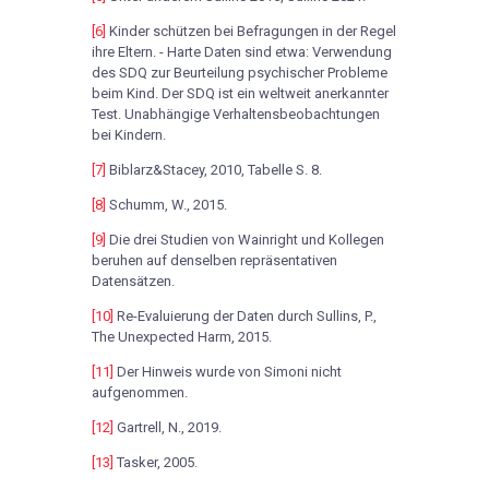
[6]
Kinder schützen bei Befragungen in der Regel
ihre Eltern. - Harte Daten sind etwa: Verwendung
des SDQ zur Beurteilung psychischer Probleme
beim Kind. Der SDQ ist ein weltweit anerkannter
Test. Unabhängige Verhaltensbeobachtungen
bei Kindern.
[7]
Biblarz&Stacey, 2010, Tabelle S. 8.
[8]
Schumm, W., 2015.
[9]
Die drei Studien von Wainright und Kollegen
beruhen auf denselben repräsentativen
Datensätzen.
[10]
Re-Evaluierung der Daten durch Sullins, P.,
The Unexpected Harm, 2015.
[11]
Der Hinweis wurde von Simoni nicht
aufgenommen.
[12]
Gartrell, N., 2019.
[13]
Tasker, 2005.