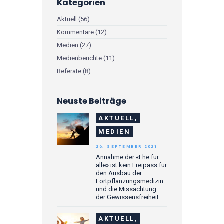
Kategorien
Aktuell
(56)
Kommentare
(12)
Medien
(27)
Medienberichte
(11)
Referate
(8)
Neuste Beiträge
AKTUELL,
MEDIEN
26. SEPTEMBER 2021
Annahme der «Ehe für
alle» ist kein Freipass für
den Ausbau der
Fortpflanzungsmedizin
und die Missachtung
der Gewissensfreiheit
AKTUELL,