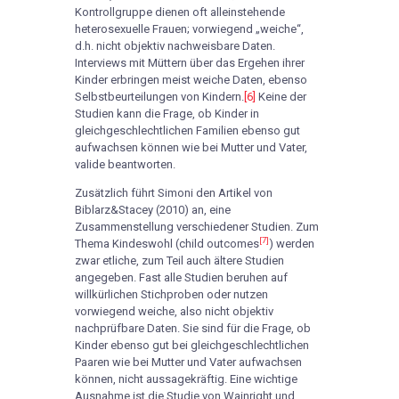
Kontrollgruppe dienen oft alleinstehende
heterosexuelle Frauen; vorwiegend „weiche“,
d.h. nicht objektiv nachweisbare Daten.
Interviews mit Müttern über das Ergehen ihrer
Kinder erbringen meist weiche Daten, ebenso
Selbstbeurteilungen von Kindern.
[6]
Keine der
Studien kann die Frage, ob Kinder in
gleichgeschlechtlichen Familien ebenso gut
aufwachsen können wie bei Mutter und Vater,
valide beantworten.
Zusätzlich führt Simoni den Artikel von
Biblarz&Stacey (2010) an, eine
Zusammenstellung verschiedener Studien. Zum
[7]
Thema Kindeswohl (child outcomes
) werden
zwar etliche, zum Teil auch ältere Studien
angegeben. Fast alle Studien beruhen auf
willkürlichen Stichproben oder nutzen
vorwiegend weiche, also nicht objektiv
nachprüfbare Daten. Sie sind für die Frage, ob
Kinder ebenso gut bei gleichgeschlechtlichen
Paaren wie bei Mutter und Vater aufwachsen
können, nicht aussagekräftig. Eine wichtige
Ausnahme ist die Studie von Wainright und