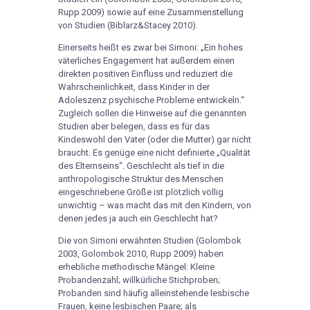
Rupp 2009) sowie auf eine Zusammenstellung
von Studien (Biblarz&Stacey 2010).
Einerseits heißt es zwar bei Simoni: „Ein hohes
väterliches Engagement hat außerdem einen
direkten positiven Einfluss und reduziert die
Wahrscheinlichkeit, dass Kinder in der
Adoleszenz psychische Probleme entwickeln.“
Zugleich sollen die Hinweise auf die genannten
Studien aber belegen, dass es für das
Kindeswohl den Vater (oder die Mutter) gar nicht
braucht. Es genüge eine nicht definierte „Qualität
des Elternseins“. Geschlecht als tief in die
anthropologische Struktur des Menschen
eingeschriebene Größe ist plötzlich völlig
unwichtig – was macht das mit den Kindern, von
denen jedes ja auch ein Geschlecht hat?
Die von Simoni erwähnten Studien (Golombok
2003, Golombok 2010, Rupp 2009) haben
erhebliche methodische Mängel: Kleine
Probandenzahl; willkürliche Stichproben;
Probanden sind häufig alleinstehende lesbische
Frauen, keine lesbischen Paare; als