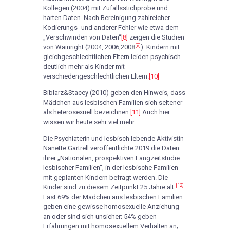
Kollegen (2004) mit Zufallsstichprobe und
harten Daten. Nach Bereinigung zahlreicher
Kodierungs- und anderer Fehler wie etwa dem
„Verschwinden von Daten“
[8]
zeigen die Studien
[9]
von Wainright (2004, 2006,2008
): Kindern mit
gleichgeschlechtlichen Eltern leiden psychisch
deutlich mehr als Kinder mit
verschiedengeschlechtlichen Eltern.
[10]
Biblarz&Stacey (2010) geben den Hinweis, dass
Mädchen aus lesbischen Familien sich seltener
als heterosexuell bezeichnen.
[11]
Auch hier
wissen wir heute sehr viel mehr.
Die Psychiaterin und lesbisch lebende Aktivistin
Nanette Gartrell veröffentlichte 2019 die Daten
ihrer „Nationalen, prospektiven Langzeitstudie
lesbischer Familien“, in der lesbische Familien
mit geplanten Kindern befragt werden. Die
[12]
Kinder sind zu diesem Zeitpunkt 25 Jahre alt.
Fast 69% der Mädchen aus lesbischen Familien
geben eine gewisse homosexuelle Anziehung
an oder sind sich unsicher; 54% geben
Erfahrungen mit homosexuellem Verhalten an;