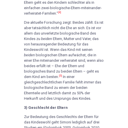
Eltern geht es den Kindern schlechter als in
einfachen zwei-biologische-Eltern-miteinander-
[4]
verheiratet-Familien.“
Die aktuelle Forschung zeigt: Beides zählt. Es ist
aber tatsächlich nicht die Ehe an sich. Es ist vor
allem das unverletzte biologische Band des
Kindes zu
beiden
Eltern, Mutter und Vater, das
von herausragender Bedeutung für das
Kindeswohl ist. Wenn das Kind mit seinen
beiden
biologischen Eltern aufwächst, die in
einer Ehe miteinander verheiratet sind, wenn also
beides erfüllt ist – Ehe der Eltern und
biologisches Band zu beiden Eltern – geht es
[5]
dem Kind am besten.
In einer
gleichgeschlechtlichen Familie fehlt
immer
das
biologische Band zu einem der beiden
Elternteile und letztlich damit zu 50% der
Herkunft und des Ursprungs des Kindes.
3) Geschlecht der Eltern
Zur Bedeutung des Geschlechts der Eltern für
das Kindeswohl geht Simoni lediglich auf drei
Studien ein (Golombok 2003, Golombok 2010,