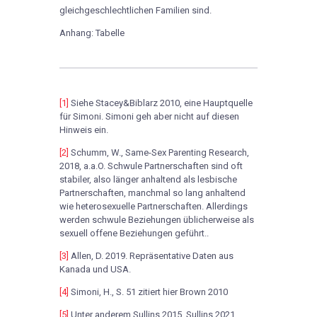
gleichgeschlechtlichen Familien sind.
Anhang: Tabelle
[1]
Siehe Stacey&Biblarz 2010, eine Hauptquelle
für Simoni. Simoni geh aber nicht auf diesen
Hinweis ein.
[2]
Schumm, W., Same-Sex Parenting Research,
2018, a.a.O. Schwule Partnerschaften sind oft
stabiler, also länger anhaltend als lesbische
Partnerschaften, manchmal so lang anhaltend
wie heterosexuelle Partnerschaften. Allerdings
werden schwule Beziehungen üblicherweise als
sexuell offene Beziehungen geführt..
[3]
Allen, D. 2019. Repräsentative Daten aus
Kanada und USA.
[4]
Simoni, H., S. 51 zitiert hier Brown 2010
[5]
Unter anderem Sullins 2015, Sullins 2021.