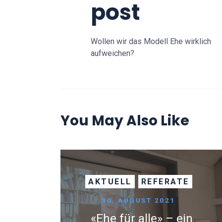
post
Wollen wir das Modell Ehe wirklich
aufweichen?
You May Also Like
AKTUELL
REFERATE
30. AUGUST 2021
«Ehe für alle» – ein