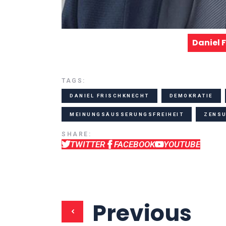
Daniel 
TAGS:
DANIEL FRISCHKNECHT
DEMOKRATIE
MEINUNGSÄUSSERUNGSFREIHEIT
ZENS
SHARE:
TWITTER
FACEBOOK
YOUTUBE
Previous