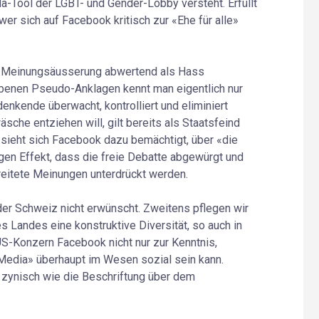
a-Tool der LGBT- und Gender-Lobby versteht. Erfüllt
 wer sich auf Facebook kritisch zur «Ehe für alle»
ve Meinungsäusserung abwertend als Hass
hobenen Pseudo-Anklagen kennt man eigentlich nur
enkende überwacht, kontrolliert und eliminiert
sche entziehen will, gilt bereits als Staatsfeind
h sieht sich Facebook dazu bemächtigt, über «die
igen Effekt, dass die freie Debatte abgewürgt und
reitete Meinungen unterdrückt werden.
 der Schweiz nicht erwünscht. Zweitens pflegen wir
 Landes eine konstruktive Diversität, so auch in
US-Konzern Facebook nicht nur zur Kenntnis,
Media» überhaupt im Wesen sozial sein kann.
 zynisch wie die Beschriftung über dem