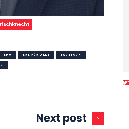
Frischknecht
EDU
EHE FÜR ALLE
FACEBOOK
UR
Next post