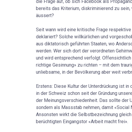
die Frage auf, ob sich Facebook als Propagand
bereits das Kriterium, diskriminierend zu sein,
äussert?
Seit wann wird eine kritische Frage respekti
deklariert? Solche willkürlichen und vorgesc
aus diktatorisch geführten Staaten, wo Andersd
werden. Wer sich dort der verordneten Gehirnwä
und wird entsprechend verfolgt. Offensichtlic
richtige Gesinnung» zu richten – mit dem traur
unliebsame, in der Bevölkerung aber weit verb
Erstens: Diese Kultur der Unterdrückung ist in
in der Schweiz schon seit der Gründung unseres
der Meinungsverschiedenheit. Das sollte der 
sondern als Massstab nehmen, damit «Social 
Ansonsten wirkt die Selbstbezeichnung gleich
berüchtigten Eingangstor «Arbeit macht frei».