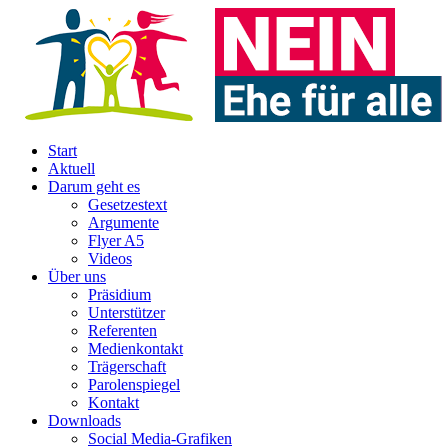
Start
Aktuell
Darum geht es
Gesetzestext
Argumente
Flyer A5
Videos
Über uns
Präsidium
Unterstützer
Referenten
Medienkontakt
Trägerschaft
Parolenspiegel
Kontakt
Downloads
Social Media-Grafiken