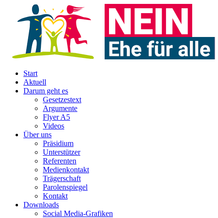
Start
Aktuell
Darum geht es
Gesetzestext
Argumente
Flyer A5
Videos
Über uns
Präsidium
Unterstützer
Referenten
Medienkontakt
Trägerschaft
Parolenspiegel
Kontakt
Downloads
Social Media-Grafiken