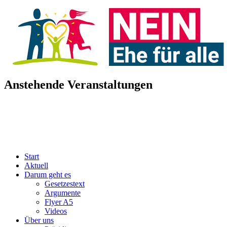
Anstehende Veranstaltungen
Start
Aktuell
Darum geht es
Gesetzestext
Argumente
Flyer A5
Videos
Über uns