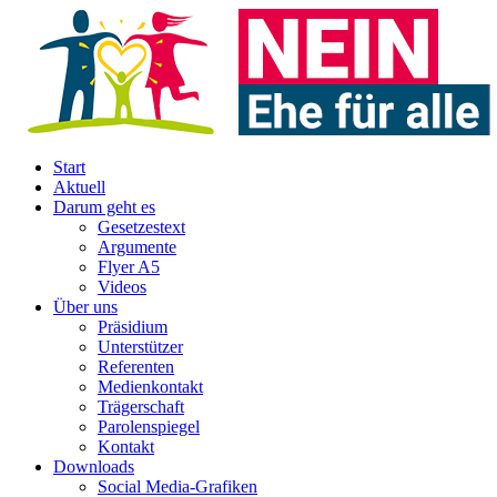
Start
Aktuell
Darum geht es
Gesetzestext
Argumente
Flyer A5
Videos
Über uns
Präsidium
Unterstützer
Referenten
Medienkontakt
Trägerschaft
Parolenspiegel
Kontakt
Downloads
Social Media-Grafiken