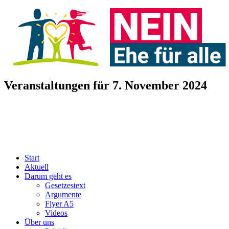
Veranstaltungen für 7. November 2024
Start
Aktuell
Darum geht es
Gesetzestext
Argumente
Flyer A5
Videos
Über uns