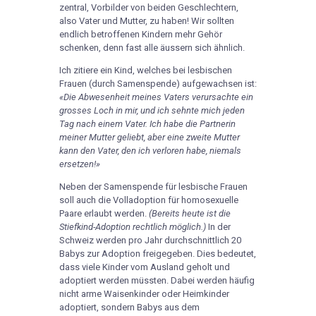
zentral, Vorbilder von beiden Geschlechtern,
also Vater und Mutter, zu haben! Wir sollten
endlich betroffenen Kindern mehr Gehör
schenken, denn fast alle äussern sich ähnlich.
Ich zitiere ein Kind, welches bei lesbischen
Frauen (durch Samenspende) aufgewachsen ist:
«Die Abwesenheit meines Vaters verursachte ein
grosses Loch in mir, und ich sehnte mich jeden
Tag nach einem Vater. Ich habe die Partnerin
meiner Mutter geliebt, aber eine zweite Mutter
kann den Vater, den ich verloren habe, niemals
ersetzen!»
Neben der Samenspende für lesbische Frauen
soll auch die Volladoption für homosexuelle
Paare erlaubt werden.
(Bereits heute ist die
Stiefkind-Adoption rechtlich möglich.)
In der
Schweiz werden pro Jahr durchschnittlich 20
Babys zur Adoption freigegeben. Dies bedeutet,
dass viele Kinder vom Ausland geholt und
adoptiert werden müssten. Dabei werden häufig
nicht arme Waisenkinder oder Heimkinder
adoptiert, sondern Babys aus dem