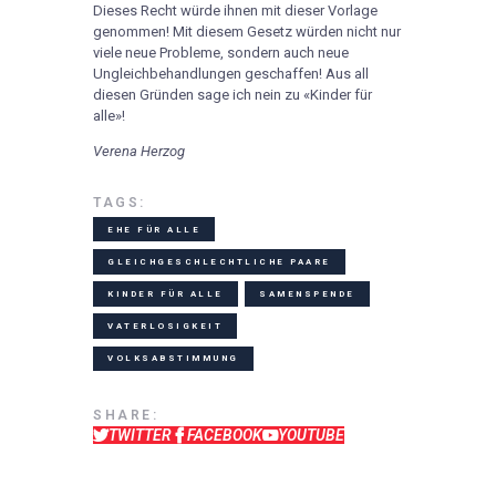
Dieses Recht würde ihnen mit dieser Vorlage
genommen! Mit diesem Gesetz würden nicht nur
viele neue Probleme, sondern auch neue
Ungleichbehandlungen geschaffen! Aus all
diesen Gründen sage ich nein zu «Kinder für
alle»!
Verena Herzog
TAGS:
EHE FÜR ALLE
GLEICHGESCHLECHTLICHE PAARE
KINDER FÜR ALLE
SAMENSPENDE
VATERLOSIGKEIT
VOLKSABSTIMMUNG
SHARE:
TWITTER
FACEBOOK
YOUTUBE