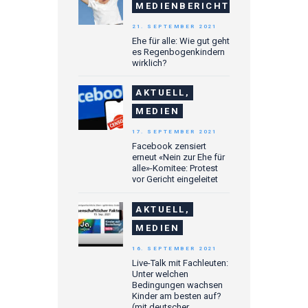
MEDIENBERICHTE
21. SEPTEMBER 2021
Ehe für alle: Wie gut geht
es Regenbogenkindern
wirklich?
AKTUELL,
MEDIEN
17. SEPTEMBER 2021
Facebook zensiert
erneut «Nein zur Ehe für
alle»-Komitee: Protest
vor Gericht eingeleitet
AKTUELL,
MEDIEN
16. SEPTEMBER 2021
Live-Talk mit Fachleuten:
Unter welchen
Bedingungen wachsen
Kinder am besten auf?
(mit deutscher