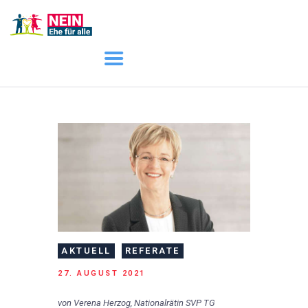
START
AKTUELL
DARUM GEHT ES
ÜBER UNS
DOWNLOADS
AKTUELL
REFERATE
27. AUGUST 2021
von
Verena Herzog, Nationalrätin SVP TG