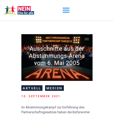
START
AKTUELL
DARUM GEHT ES
ÜBER UNS
DOWNLOADS
AKTUELL
MEDIEN
10. SEPTEMBER 2021
Im Abstimmungskampf zur Einführung des
Partnerschaftsgesetzes haben die Befürworter