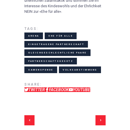
unehrlichen Salamitaktik und stimmen Sie im
Interesse des Kindeswohls und der Ehrlichkeit
NEIN zur «Ehe für alle».
TAGS:
ARENA
EHE FÜR ALLE
EINGETRAGENE PARTNERSCHAFT
GLEICHGESCHLECHTLICHE PAARE
PARTNERSCHAFTSGESETZ
SAMENSPENDE
VOLKSABSTIMMUNG
SHARE:
TWITTER
FACEBOOK
YOUTUBE