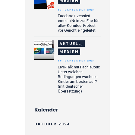
MEDIEN
17. SEPTEMBER 2021
Facebook zensiert
erneut «Nein zur Ehe für
alle»-Komitee: Protest
vor Gericht eingeleitet
AKTUELL,
MEDIEN
16. SEPTEMBER 2021
Live-Talk mit Fachleuten:
Unter welchen
Bedingungen wachsen
Kinder am besten auf?
(mit deutscher
Übersetzung)
Kalender
OKTOBER 2024