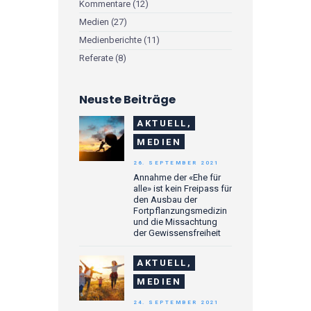
Kommentare
(12)
Medien
(27)
Medienberichte
(11)
Referate
(8)
Neuste Beiträge
AKTUELL,
MEDIEN
26. SEPTEMBER 2021
Annahme der «Ehe für
alle» ist kein Freipass für
den Ausbau der
Fortpflanzungsmedizin
und die Missachtung
der Gewissensfreiheit
AKTUELL,
MEDIEN
24. SEPTEMBER 2021