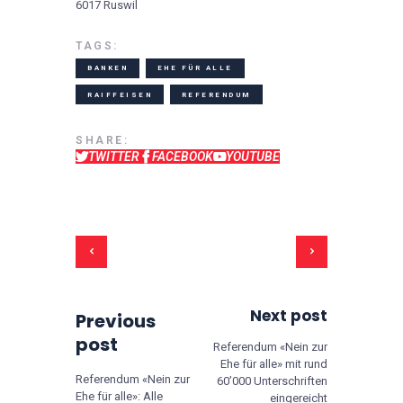
6017 Ruswil
TAGS:
BANKEN
EHE FÜR ALLE
RAIFFEISEN
REFERENDUM
SHARE:
TWITTER
FACEBOOK
YOUTUBE
Beitrags-Navigation
Next post
Previous
post
Referendum «Nein zur
Ehe für alle» mit rund
Referendum «Nein zur
60’000 Unterschriften
Ehe für alle»: Alle
eingereicht