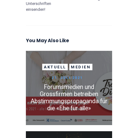
Unterschriften
einsenden!
You May Also Like
AKTUELL
MEDIEN
21. JULI 2021
Forumsmedien und
Grossfirmen betreiben
Abstimmungspropaganda für
die «Ehe für alle»