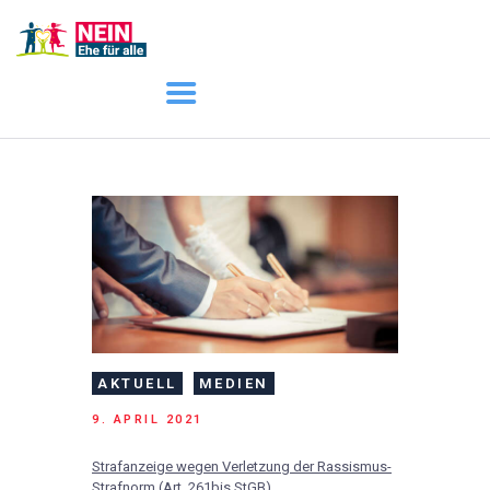
START
AKTUELL
DARUM GEHT ES
ÜBER UNS
DOWNLOADS
AKTUELL
MEDIEN
9. APRIL 2021
Strafanzeige wegen Verletzung der Rassismus-
Strafnorm (Art. 261bis StGB)