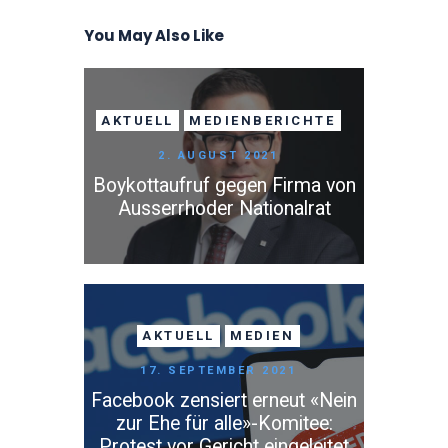
You May Also Like
AKTUELL
MEDIENBERICHTE
2. AUGUST 2021
Boykottaufruf gegen Firma von
Ausserrhoder Nationalrat
AKTUELL
MEDIEN
17. SEPTEMBER 2021
Facebook zensiert erneut «Nein
zur Ehe für alle»-Komitee:
Protest vor Gericht eingeleitet