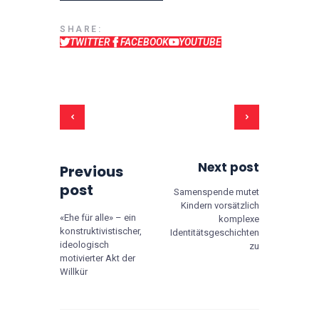
SHARE:
TWITTER
FACEBOOK
YOUTUBE
Beitrags-Navigation
Next post
Previous
post
Samenspende mutet
Kindern vorsätzlich
«Ehe für alle» – ein
komplexe
konstruktivistischer,
Identitätsgeschichten
ideologisch
zu
motivierter Akt der
Willkür