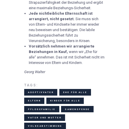
Strapazierfähigkeit der Beziehung und ergibt
eine maximale Beziehungs-Sicherheit.
Jede nichtleibliche Elternschaft ist
arrangiert, nicht gesetzt.
Sie muss sich
von Eltern- und Kindseite her immer wieder
neu beweisen und bestätigen. Die labile
Beziehungssicherheit führt zu
Verunsicherung, besonders in Krisen.
Vorsätzlich nehmen wir arrangierte
Beziehungen in Kauf,
wenn wir „Ehe für
alle“ annehmen. Das ist mit Sicherheit nicht im
Interesse von Eltern und Kindern.
Georg Walter
TAGS:
ADOPTIVVATER
EHE FÜR ALLE
ELTERN
KINDER FÜR ALLE
PFLEGEFAMILIE
SAMENSPENDE
VATER UND MUTTER
VOLKSABSTIMMUNG