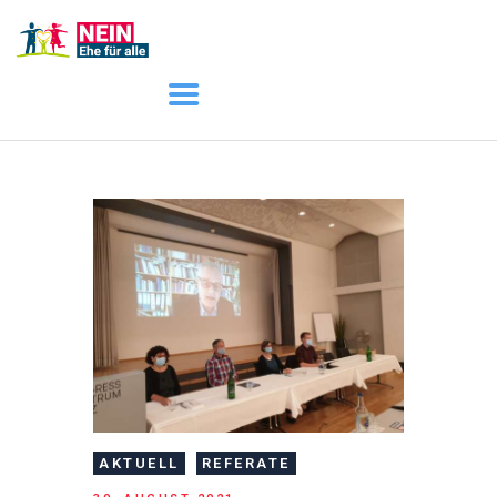
START
AKTUELL
DARUM GEHT ES
ÜBER UNS
DOWNLOADS
AKTUELL
REFERATE