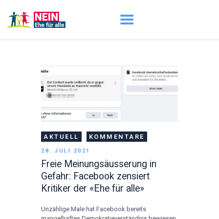
START
AKTUELL
DARUM GEHT ES
ÜBER UNS
DOWNLOADS
AKTUELL
KOMMENTARE
28. JULI 2021
Freie Meinungsäusserung in
Gefahr: Facebook zensiert
Kritiker der «Ehe für alle»
Unzählige Male hat Facebook bereits
mangelhaftes Demokratieverständnis bewiesen