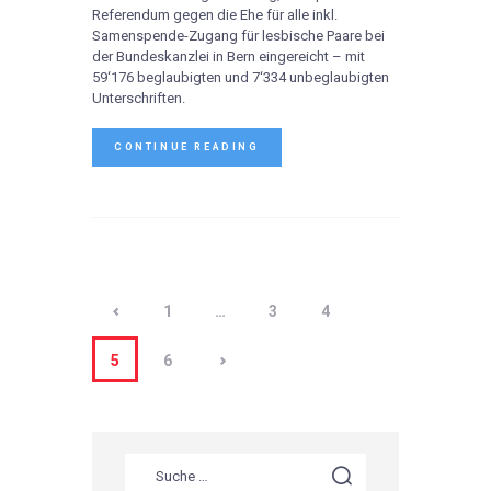
Referendum gegen die Ehe für alle inkl.
Samenspende-Zugang für lesbische Paare bei
der Bundeskanzlei in Bern eingereicht – mit
59‘176 beglaubigten und 7‘334 unbeglaubigten
Unterschriften.
CONTINUE READING
<
1
…
3
4
>
5
6