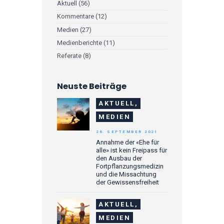
Aktuell
(56)
Kommentare
(12)
Medien
(27)
Medienberichte
(11)
Referate
(8)
Neuste Beiträge
AKTUELL,
MEDIEN
26. SEPTEMBER 2021
Annahme der «Ehe für
alle» ist kein Freipass für
den Ausbau der
Fortpflanzungsmedizin
und die Missachtung
der Gewissensfreiheit
AKTUELL,
MEDIEN