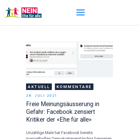
START
AKTUELL
DARUM GEHT ES
ÜBER UNS
DOWNLOADS
AKTUELL
KOMMENTARE
28. JULI 2021
Freie Meinungsäusserung in
Gefahr: Facebook zensiert
Kritiker der «Ehe für alle»
Unzählige Male hat Facebook bereits
mangelhaftes Demokratieverständnis bewiesen