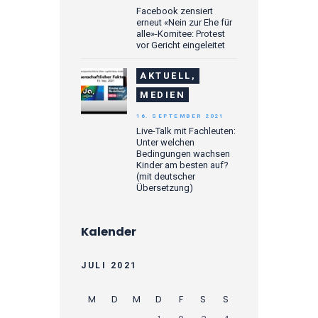
Facebook zensiert
erneut «Nein zur Ehe für
alle»-Komitee: Protest
vor Gericht eingeleitet
AKTUELL,
MEDIEN
16. SEPTEMBER 2021
Live-Talk mit Fachleuten:
Unter welchen
Bedingungen wachsen
Kinder am besten auf?
(mit deutscher
Übersetzung)
Kalender
JULI 2021
M
D
M
D
F
S
S